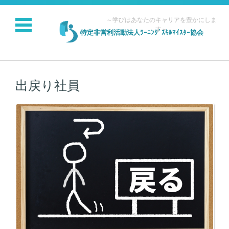
～学びはあなたのキャリアを豊かにしま
す～
特定非営利活動法人ﾗｰﾆﾝｸﾞｽｷﾙﾏｲｽﾀｰ協会
コンテンツに移動
出戻り社員