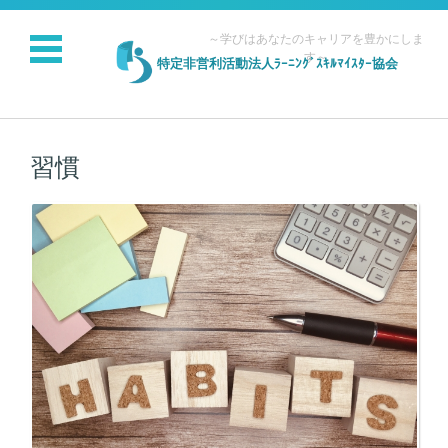
～学びはあなたのキャリアを豊かにしま
す～
特定非営利活動法人ﾗｰﾆﾝｸﾞｽｷﾙﾏｲｽﾀｰ協会
コンテンツに移動
習慣