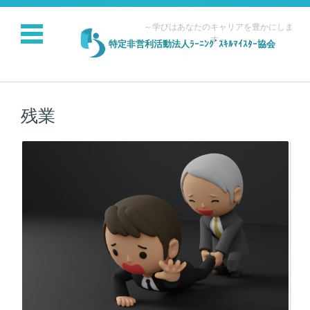
～学びはあなたのキャリアを豊かにしま
す～
特定非営利活動法人ﾗｰﾆﾝｸﾞｽｷﾙﾏｲｽﾀｰ協会
コンテンツに移動
残業