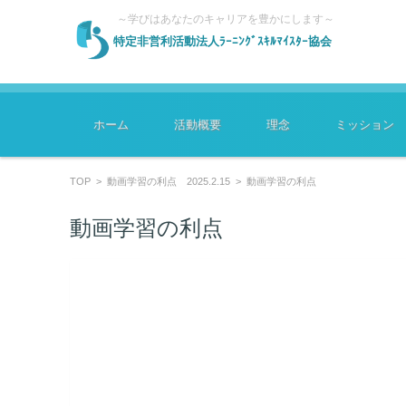
～学びはあなたのキャリアを豊かにします～
特定非営利活動法人ﾗｰﾆﾝｸﾞｽｷﾙﾏｲｽﾀｰ協会
コンテンツに移動
ホーム
活動概要
理念
ミッション
TOP
>
動画学習の利点 2025.2.15
>
動画学習の利点
動画学習の利点